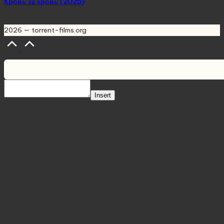
Кровь за кровь (2025)
2026 — torrent-films.org
Scroll
to
Top
Insert