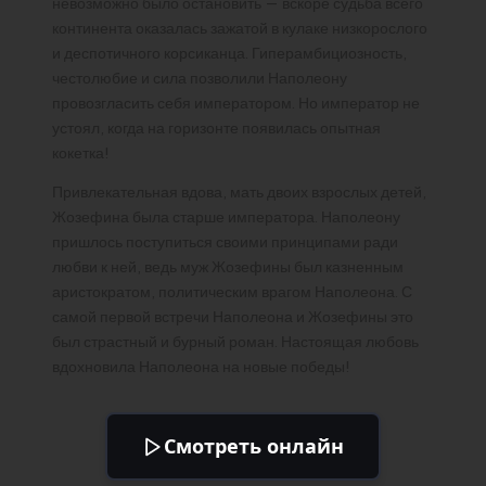
невозможно было остановить — вскоре судьба всего
континента оказалась зажатой в кулаке низкорослого
и деспотичного корсиканца. Гиперамбициозность,
честолюбие и сила позволили Наполеону
провозгласить себя императором. Но император не
устоял, когда на горизонте появилась опытная
кокетка!
Привлекательная вдова, мать двоих взрослых детей,
Жозефина была старше императора. Наполеону
пришлось поступиться своими принципами ради
любви к ней, ведь муж Жозефины был казненным
аристократом, политическим врагом Наполеона. С
самой первой встречи Наполеона и Жозефины это
был страстный и бурный роман. Настоящая любовь
вдохновила Наполеона на новые победы!
Смотреть онлайн