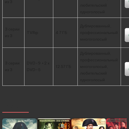
из 3
любительский
одноголосый
Дублированный,
3 серии
TVRip
4.7 ГБ
профессиональный
из 3
многоголосый
Дублированный,
профессиональный
3 серии
DVD-9 +2 x
12.57 ГБ
многоголосый,
из 3
DVD-5
любительский
одноголосый
Похожее