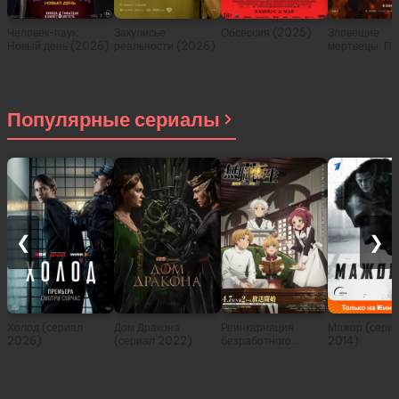
Человек-паук:
Закулисье
Обсессия (2025)
Зловещие
Новый день (2026)
реальности (2026)
мертвецы: Пе
(2026)
Популярные сериалы
❮
❯
Холод (сериал
Дом Дракона
Реинкарнация
Мажор (сери
2026)
(сериал 2022)
безработного:
2014)
История о
приключениях в
другом мире (сериал
2021)