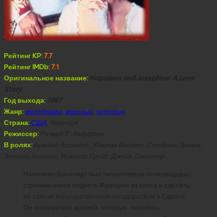
Рейтинг KP:
7.7
Рейтинг IMDb:
7.1
Оригинальное название:
Napoleon and Josephine: A Love
Story
Год выхода:
1987
Жанр:
мелодрама
,
военный
,
история
Страна:
США
, Франция
Режиссер:
Ричард Т. Хеффрон
В ролях:
Арманд Ассанте, Жаклин Биссет, Стефани Бичем,
Энтони Хиггинс, Николас Грейс, Джейн Лапотер
Наполеон Бонапарт был талантливым полководцем,
стремившимся поднять Францию из хаоса и сделать
ее самым могущественным государством в Европе.
Он командовал армией, которую, казалось,