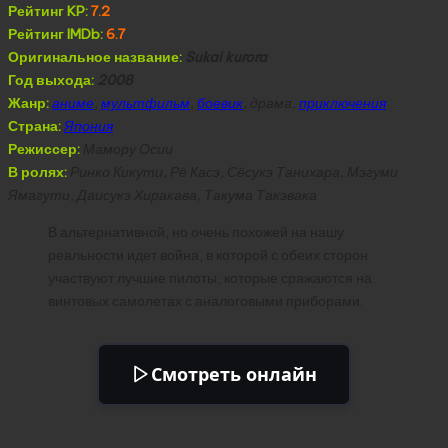
Рейтинг KP:
7.2
Рейтинг IMDb:
6.7
Оригинальное название:
Sukai kurora
Год выхода:
2008
Жанр:
аниме
,
мультфильм
,
боевик
, драма,
приключения
Страна:
Япония
Режиссер:
Мамору Осии
В ролях:
Ринко Кикути, Рё Касэ, Сёсукэ Танихара, Мэгуми
Ямагути, Даисукэ Хиракава, Такума Такэвака
В альтернативной, но очень похожей на нашу
реальности идет война, в которой с обеих сторон
участвуют лучшие пилоты, которые сражаются на
винтовых самолетах с аналоговыми приборами.
Смотреть онлайн