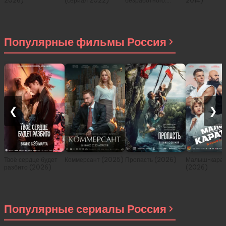
2026)
(сериал 2022)
безработного:
2014)
История о
приключениях в
другом мире (сериал
2021)
Популярные фильмы Россия
❮
❯
Твоё сердце будет
Коммерсант (2025)
Пропасть (2026)
Малыш-карат
разбито (2026)
(2026)
Популярные сериалы Россия