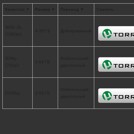
Качество ▼
Размер ▼
Перевод ▼
Скачать
WEB-DL
4.39 ГБ
Дублированный
(1080p)
BDRip
Любительский
5.66 ГБ
(720p)
двухголосый
Любительский
DVDRip
2.05 ГБ
двухголосый
Похожее