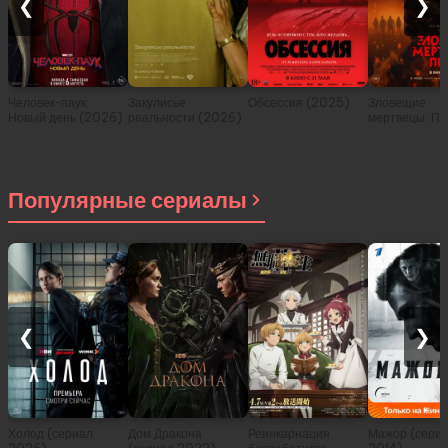
❮
❯
Человек-паук:
Закулисье
Обсессия (2025)
Зловещие
Новый день (2026)
реальности (2026)
мертвецы: Пе
(2026)
Популярные сериалы
❮
❯
Холод (сериал
Дом Дракона
Реинкарнация
Мажор (сери