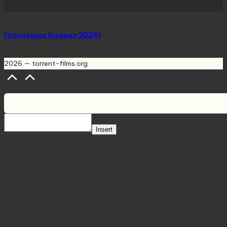
Голливудск (сериал 2024)
2026 — torrent-films.org
Scroll
to
Top
Insert