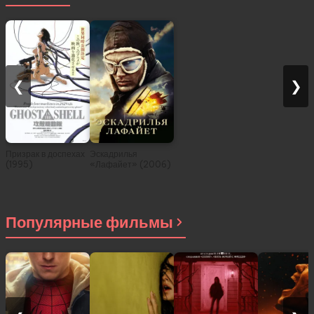
❮
❯
Призрак в доспехах
Эскадрилья
(1995)
«Лафайет» (2006)
Популярные фильмы