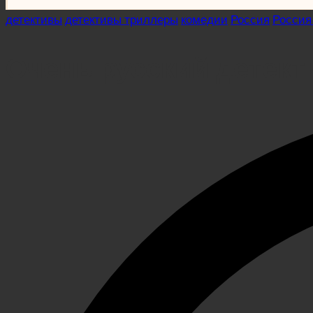
Posted
детективы
детективы триллеры
комедии
Россия
Россия
in
Очень русский детект