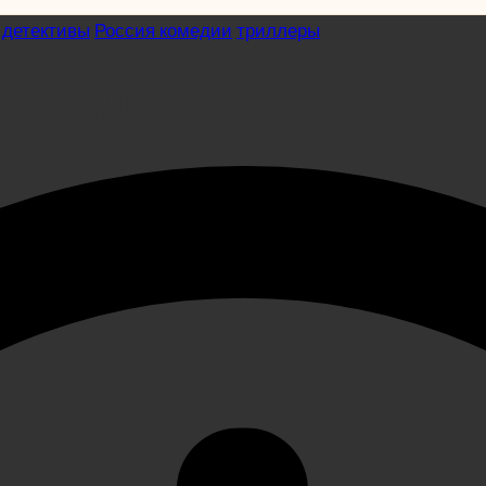
 детективы
Россия комедии
триллеры
ив (2008)