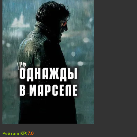
Рейтинг KP:
7.0