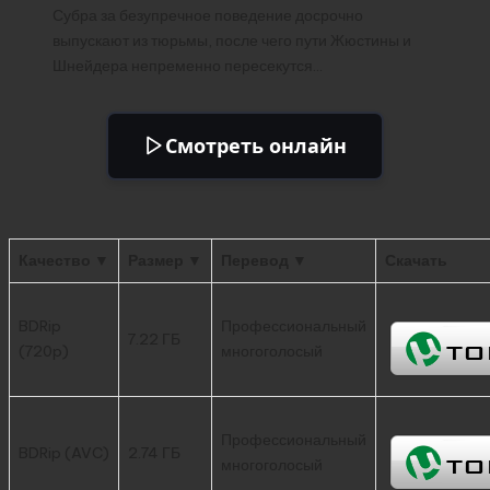
Субра за безупречное поведение досрочно
выпускают из тюрьмы, после чего пути Жюстины и
Шнейдера непременно пересекутся…
Смотреть онлайн
Качество ▼
Размер ▼
Перевод ▼
Скачать
BDRip
Профессиональный
7.22 ГБ
(720p)
многоголосый
Профессиональный
BDRip (AVC)
2.74 ГБ
многоголосый