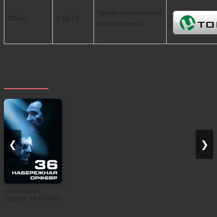
Профессиональный
BDRip
1.46 ГБ
многоголосый
Похожее
❮
❯
Набережная
Орфевр, 36 (2004)