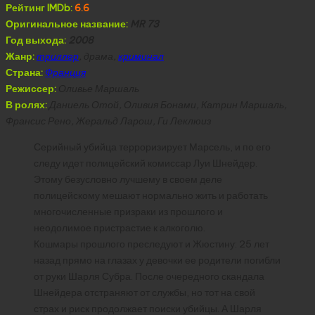
Рейтинг IMDb:
6.6
Оригинальное название:
MR 73
Год выхода:
2008
Жанр:
триллер
, драма,
криминал
Страна:
Франция
Режиссер:
Оливье Маршаль
В ролях:
Даниель Отой, Оливия Бонами, Катрин Маршаль,
Франсис Рено, Жеральд Ларош, Ги Леклюиз
Серийный убийца терроризирует Марсель, и по его
следу идет полицейский комиссар Луи Шнейдер.
Этому безусловно лучшему в своем деле
полицейскому мешают нормально жить и работать
многочисленные призраки из прошлого и
неодолимое пристрастие к алкоголю.
Кошмары прошлого преследуют и Жюстину: 25 лет
назад прямо на глазах у девочки ее родители погибли
от руки Шарля Субра. После очередного скандала
Шнейдера отстраняют от службы, но тот на свой
страх и риск продолжает поиски убийцы. А Шарля