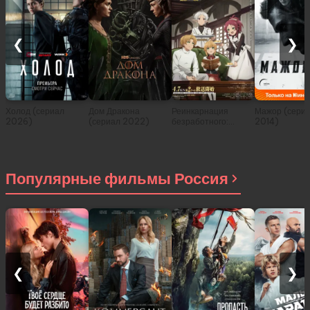
❮
❯
Холод (сериал
Дом Дракона
Реинкарнация
Мажор (сери
2026)
(сериал 2022)
безработного:
2014)
История о
приключениях в
другом мире (сериал
2021)
Популярные фильмы Россия
❮
❯