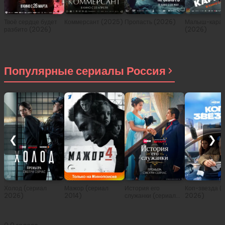
Твоё сердце будет
Коммерсант (2025)
Пропасть (2026)
Малыш-карат
разбито (2026)
(2026)
Популярные сериалы Россия
❮
❯
Холод (сериал
Мажор (сериал
История его
Коп-звезда (
2026)
2014)
служанки (сериал
2026)
2026)
0
0
голоса