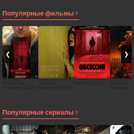
Популярные фильмы
❮
❯
Человек-паук:
Закулисье
Обсессия (2025)
Зловещие
Новый день (2026)
реальности (2026)
мертвецы: Пе
(2026)
Популярные сериалы