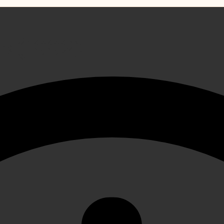
з (1992)