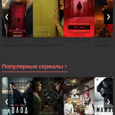
❮
❯
Человек-паук:
Закулисье
Обсессия (2025)
Зловещие
Новый день (2026)
реальности (2026)
мертвецы: Пе
(2026)
Популярные сериалы
❮
❯