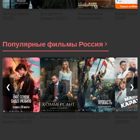
Холод (сериал
Дом Дракона
Реинкарнация
Мажор (сери
2026)
(сериал 2022)
безработного:
2014)
История о
приключениях в
другом мире (сериал
2021)
Популярные фильмы Россия
❮
❯
Твоё сердце будет
Коммерсант (2025)
Пропасть (2026)
Малыш-карат
разбито (2026)
(2026)