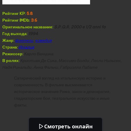
Рейтинг KP:
5.8
Рейтинг IMDb:
3.6
Оригинальное название:
S.P.Q.R. 2000 e 1/2 anni fa
Год выхода:
1994
Жанр:
фэнтези
,
комедия
Страна:
Италия
Режиссер:
Карло Ванцина
В ролях:
Кристиан Де Сика, Массимо Болди, Лесли Нильсен,
Надя Ринальди, Анна Фальчи, Габриэлла Лабате
Сатирический взгляд на итальянскую историю и
современность. В фильме высмеивается
историческое значение Рима, закон и демократия,
гладиаторские бои, театральное искусство и иные
факты.
Смотреть онлайн