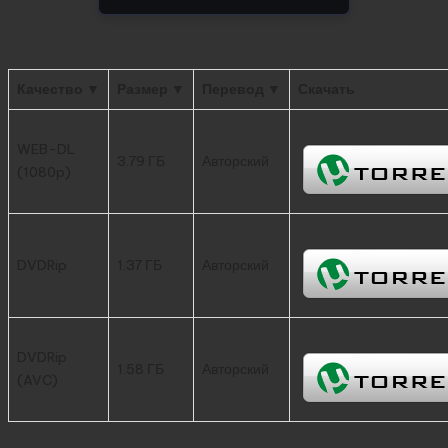
Качество ▼
Размер ▼
Перевод ▼
Скачать
WEB-DL
3.79 ГБ
Авторский
(1080p)
DVDRip
1.37 ГБ
Авторский
DVDRip
1.58 ГБ
Авторский
(AVC)