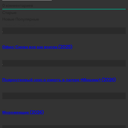
0
комментариев
Старые
Новые
Популярные
Сейчас скачивают
Офис: Снова все как всегда (2025)
Подростковый секс и смерть в лагере «Миазма» (2026)
Мороженщик (2026)