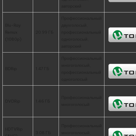
авторский
Профессиональный
Blu-Ray
двухголосый,
Remux
20.99 ГБ
профессиональный
(1080p)
одноголосый,
авторский
Профессиональный
многоголосый,
BDRip
1.47 ГБ
профессиональный
одноголосый
Профессиональный
DVDRip
1.46 ГБ
многоголосый
Профессиональный
HDTVRip
3.08 ГБ
многоголосый,
(AVC)