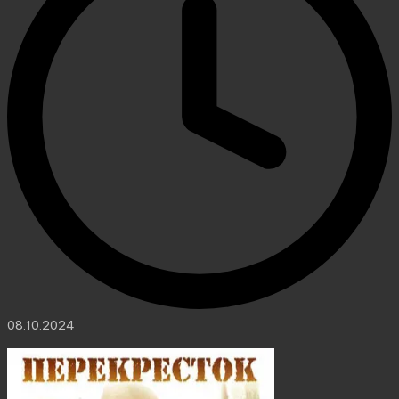
08.10.2024