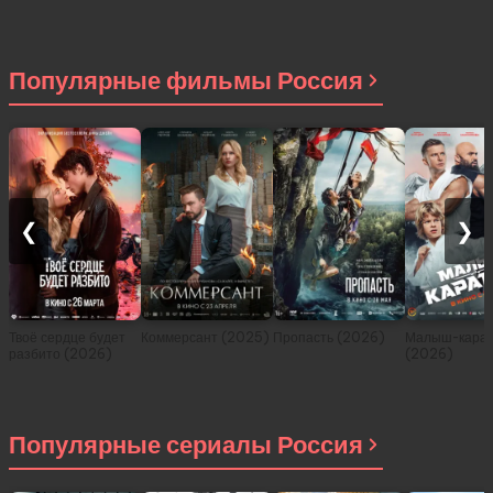
История о
приключениях в
другом мире (сериал
2021)
Популярные фильмы Россия
❮
❯
Твоё сердце будет
Коммерсант (2025)
Пропасть (2026)
Малыш-карат
разбито (2026)
(2026)
Популярные сериалы Россия