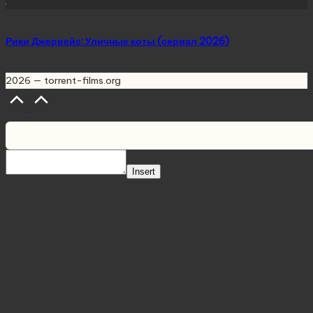
Рики Джервейс: Уличные коты (сериал 2026)
2026 — torrent-films.org
Scroll
to
Top
Insert