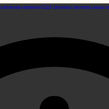
 детективы
криминал
США
триллеры
триллеры ужасы
у