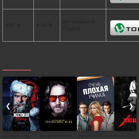
Дублированный
DVD-5
4.34 ГБ
(Пучков)
Похожее
❮
❯
Жестокая ночь
Большой Лебовски
Очень плохая училка
Хешер (2010