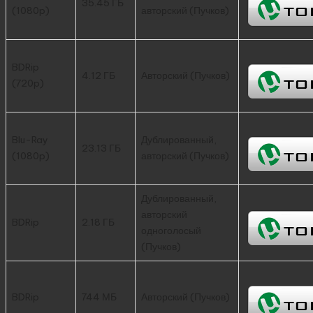
35.45 ГБ
(1080p)
авторский (Пучков)
BDRip
4.12 ГБ
Авторский (Пучков)
(720p)
Blu-Ray
Дублированный,
23.13 ГБ
(1080p)
авторский (Пучков)
Дублированный,
авторский
BDRip
2.18 ГБ
одноголосый
(Пучков)
BDRip
744 МБ
Авторский (Пучков)