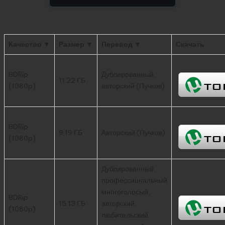
Качество ▼
Размер ▼
Перевод ▼
Скачать
BDRip
Дублированный,
11.22 ГБ
(1080p)
авторский (Пучков)
BDRip
9.19 ГБ
Авторский (Пучков)
(1080p)
Дублированный,
профессиональный
многоголосый,
BDRip
15.13 ГБ
авторский,
(1080p)
любительский