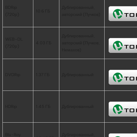
BDRip
Дублированный,
10.6 ГБ
(720p)
авторский (Пучков)
Дублированный,
WEB-DL
4.03 ГБ
авторский (Пучков,
(720p)
Немахов)
DVDRip
1.37 ГБ
Дублированный
HDRip
1.45 ГБ
Дублированный
Blu-Ray
Дублированный,