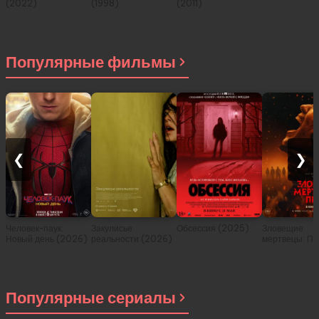
(2022)
(1998)
(2011)
Популярные фильмы
❮
❯
Человек-паук:
Закулисье
Обсессия (2025)
Зловещие
Новый день (2026)
реальности (2026)
мертвецы: Пе
(2026)
Популярные сериалы