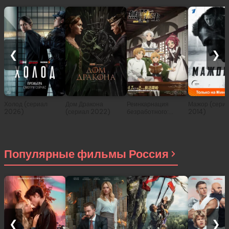
❮
❯
Холод (сериал
Дом Дракона
Реинкарнация
Мажор (сери
2026)
(сериал 2022)
безработного:
2014)
История о
приключениях в
другом мире (сериал
2021)
Популярные фильмы Россия
❮
❯