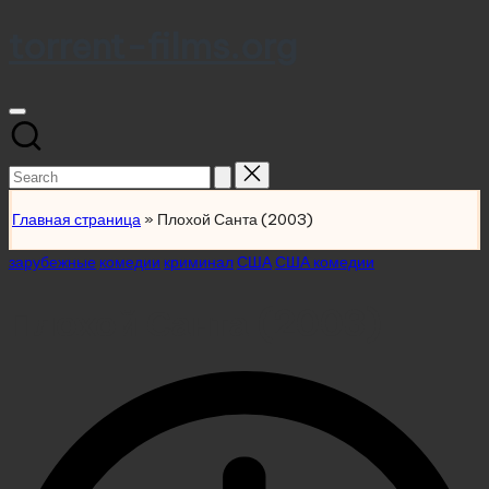
torrent-films.org
Skip
to
content
Search
for:
Главная страница
»
Плохой Санта (2003)
Posted
зарубежные
комедии
криминал
США
США комедии
in
Плохой Санта (2003)