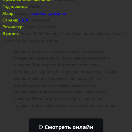
Год выхода:
2003
Жанр:
драма,
комедия
,
криминал
Страна:
США
, Германия
Режиссер:
Терри Цвигофф
В ролях:
Билли Боб Торнтон, Тони Кокс, Бретт Келли, Лорен
Грэм, Лорен Том, Берни Мак
Вилли — необычный Санта-Клаус. Раз в год на
Рождество он вместе со своим напарником грабит
очередной универмаг. К тому же в прошлом
он отсидел в тюрьме, был не единожды женат, а ныне
Вилли — злостный бабник и пропойца. Он по-
настоящему плохой, невыносимый Санта.
Но нашелся мальчуган, который все-таки в него
поверил. И Вилли придется творить настоящие
чудеса, чтоб на сей раз довести задуманное до конца.
Смотреть онлайн