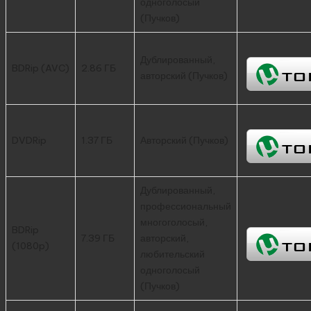
одноголосый
(Пучков)
Дублированный,
BDRip (AVC)
2.86 ГБ
авторский (Пучков)
DVDRip
1.37 ГБ
Авторский (Пучков)
Дублированный,
профессиональный
многоголосый,
BDRip
7.39 ГБ
авторский,
(1080p)
любительский
одноголосый
(Пучков)