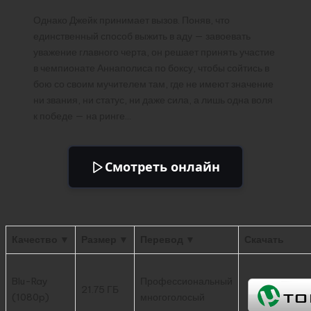
Однако Джейк принимает вызов. Поняв, что
единственный способ выжить в аду — завоевать
уважение главного черта, он решает принять участие
в чемпионате Аннаполиса по боксу, чтобы сойтись в
бою со своим мучителем там, где не имеют значение
ни звания, ни статус, ни даже сила, а лишь одна воля
к победе — на ринге…
Смотреть онлайн
Качество ▼
Размер ▼
Перевод ▼
Скачать
Blu-Ray
Профессиональный
21.75 ГБ
(1080p)
многоголосый