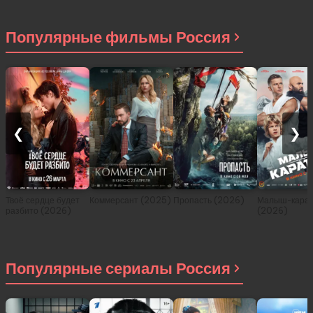
приключениях в
другом мире (сериал
2021)
Популярные фильмы Россия
❮
❯
Твоё сердце будет
Коммерсант (2025)
Пропасть (2026)
Малыш-карат
разбито (2026)
(2026)
Популярные сериалы Россия