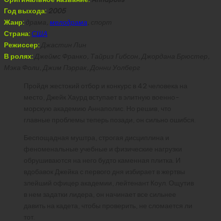
Год выхода:
2005
Жанр:
драма,
мелодрама
, спорт
Страна:
США
Режиссер:
Джастин Лин
В ролях:
Джеймс Франко, Тайриз Гибсон, Джордана Брюстер,
Мэка Фоли, Джим Пэррак, Донни Уолберг
Пройдя жестокий отбор и конкурс в 42 человека на
место, Джейк Хаурд вступает в элитную военно-
морскую академию Аннаполис. Но решив, что
главные проблемы теперь позади, он сильно ошибся.
Беспощадная муштра, строгая дисциплина и
феноменальные учебные и физические нагрузки
обрушиваются на него будто каменная плитка. И
вдобавок Джейка с первого дня избирает в жертвы
злейший офицер академии, лейтенант Коул. Ощутив
в нем задатки лидера, он начинает все сильнее
давить на кадета, чтобы проверить, не сломается ли
тот.