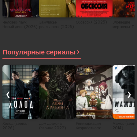
Человек-паук:
Закулисье
Обсессия (2025)
Зловещие
Новый день (2026)
реальности (2026)
мертвецы: Пе
(2026)
Популярные сериалы
❮
❯
Холод (сериал
Дом Дракона
Реинкарнация
Мажор (сери
2026)
(сериал 2022)
безработного:
2014)
История о