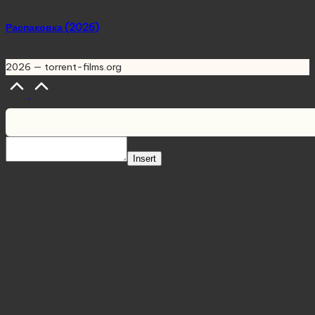
Распаковка (2026)
2026 — torrent-films.org
Scroll
to
Top
Insert