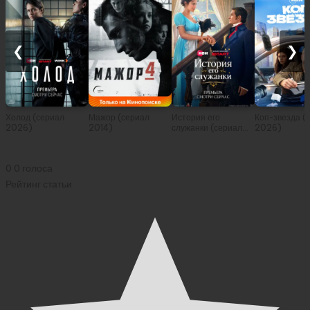
❮
❯
Холод (сериал
Мажор (сериал
История его
Коп-звезда (
2026)
2014)
служанки (сериал
2026)
2026)
0
0
голоса
Рейтинг статьи