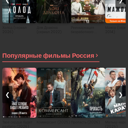
❮
❯
Холод (сериал
Дом Дракона
Реинкарнация
Мажор (сери
2026)
(сериал 2022)
безработного:
2014)
История о
приключениях в
другом мире (сериал
2021)
Популярные фильмы Россия
❮
❯
Твоё сердце будет
Коммерсант (2025)
Пропасть (2026)
Малыш-карат
разбито (2026)
(2026)