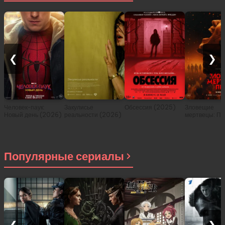
❮
❯
Человек-паук:
Закулисье
Обсессия (2025)
Зловещие
Новый день (2026)
реальности (2026)
мертвецы: Пе
(2026)
Популярные сериалы