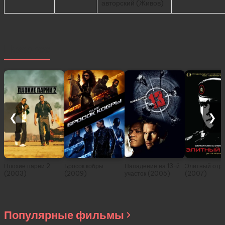
авторский (Живов)
Похожее
❮
❯
Плохие парни 2
Бросок кобры
Нападение на 13-й
Элитный отр
(2003)
(2009)
участок (2005)
(2007)
Популярные фильмы