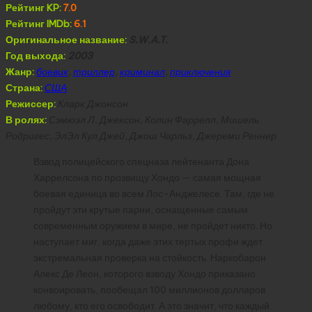
Рейтинг KP:
7.0
Рейтинг IMDb:
6.1
Оригинальное название:
S.W.A.T.
Год выхода:
2003
Жанр:
боевик
,
триллер
,
криминал
,
приключения
Страна:
США
Режиссер:
Кларк Джонсон
В ролях:
Сэмюэл Л. Джексон, Колин Фаррелл, Мишель
Родригес, ЭлЭл Кул Джей, Джош Чарльз, Джереми Реннер
Взвод полицейского спецназа лейтенанта Дона
Харрелсона по прозвищу Хондо — самая мощная
боевая единица во всем Лос-Анджелесе. Там, где не
пройдут эти крутые парни, оснащенные самым
современным оружием в мире, не пройдет никто. Но
наступает миг, когда даже этих тертых профи ждет
экстремальная проверка на стойкость. Наркобарон
Алекс Де Леон, которого взводу Хондо приказано
конвоировать, пообещал 100 миллионов долларов
любому, кто его освободит. А это значит, что каждый