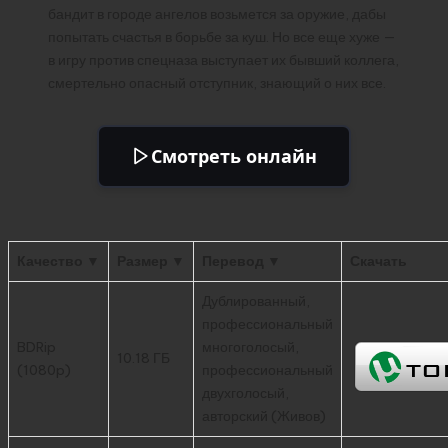
бандит в городе ангелов возьмется за оружие, дабы
попытать счастья в борьбе за куш. Но все еще хуже —
в игру против спецназа выступает их бывший коллега,
смертельно опасный отступник, знающий о них все.
Смотреть онлайн
Качество ▼
Размер ▼
Перевод ▼
Скачать
Дублированный,
профессиональный
BDRip
многоголосый,
10.18 ГБ
(1080p)
профессиональный
двухголосый,
авторский (Живов)