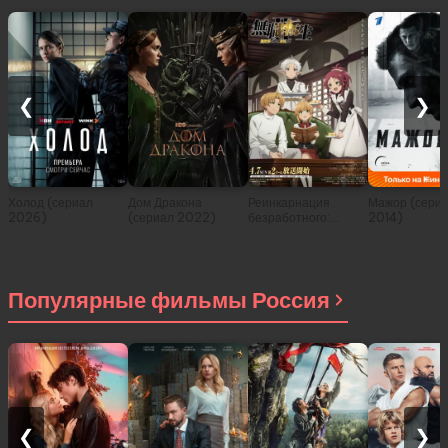
❮
❯
Холод (сериал
Дом Дракона
Реинкарнация
Мажор (сери
2026)
(сериал 2022)
безработного:
2014)
История о
приключениях в
другом мире (сериал
2021)
Популярные фильмы Россия
❮
❯