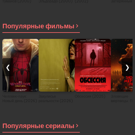
туманов (2000)
Эльдорадо (2000)
(2002)
Затерянный 
(2001)
Популярные фильмы
❮
❯
Человек-паук:
Закулисье
Обсессия (2025)
Зловещие
Новый день (2026)
реальности (2026)
мертвецы: Пе
(2026)
Популярные сериалы