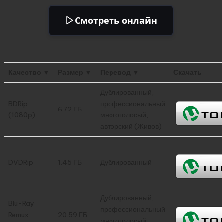
Смотреть онлайн
Качество ▼
Размер ▼
Перевод ▼
Скачать
Дублированный,
BDRip
профессиональный
6.72 ГБ
(1080p)
многоголосый,
авторский (Живов)
DVDRip
1.45 ГБ
Дублированный
Дублированный,
Blu-Ray
профессиональный
Remux
20.59 ГБ
многоголосый,