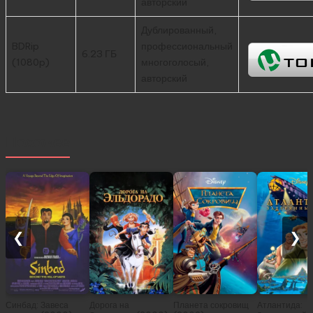
авторский
Дублированный,
BDRip
профессиональный
6.23 ГБ
(1080p)
многоголосый,
авторский
Похожее
❮
❯
Синбад: Завеса
Дорога на
Планета сокровищ
Атлантида: