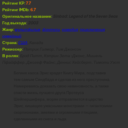
Рейтинг KP:
7.7
Рейтинг IMDb:
6.7
Оригинальное название:
Sinbad: Legend of the Seven Seas
Год выхода:
2003
Жанр:
мультфильм
,
фэнтези
,
комедия
,
приключения
,
семейный
Страна:
США
, Канада
Режиссер:
Патрик Гилмор, Тим Джонсон
В ролях:
Брэд Питт, Кэтрин Зета-Джонс, Мишель
Пфайффер, Джозеф Файнс, Деннис Хейсберт, Тимоти Уэст
Богиня хаоса Эрис крадет Книгу Мира, подставив
тем самым Синдбада и сделав из него преступника.
Намереваясь доказать свою невиновность, а также
спасти жизнь лучшего друга Протеуса
Шейпершифера, моряк отправляется в царство
Эрис, кишащее ужасными монстрами — гигантскими
скорпионами, змеями и огромными птицами,
сделанными из снега и льда.