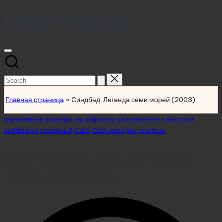
torrent-films.org
Skip
to
content
Search
for:
Главная страница
»
Синдбад: Легенда семи морей (2003)
Posted
зарубежные
комедии
мультфильм
приключения
с высоким
in
рейтингом
семейный
США
США комедии
фэнтези
Синдбад: Легенда семи
морей (2003)