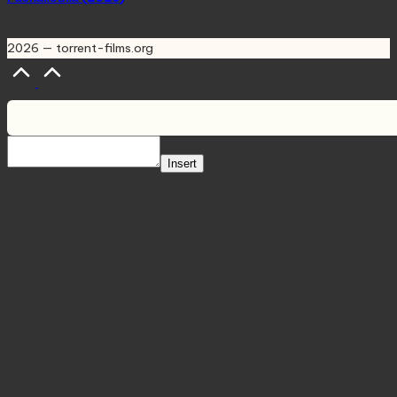
2026 — torrent-films.org
Scroll
to
Top
Insert