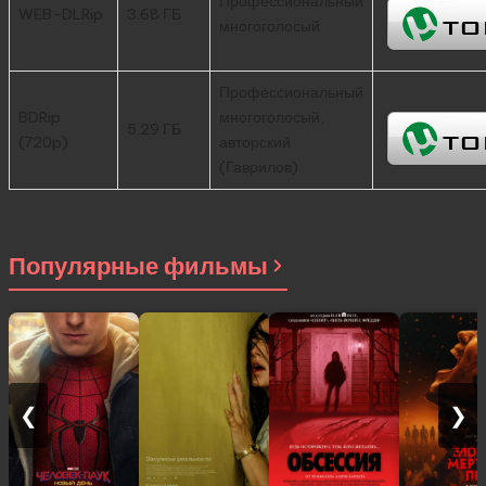
Профессиональный
WEB-DLRip
3.68 ГБ
многоголосый
Профессиональный
BDRip
многоголосый,
5.29 ГБ
(720p)
авторский
(Гаврилов)
Популярные фильмы
❮
❯