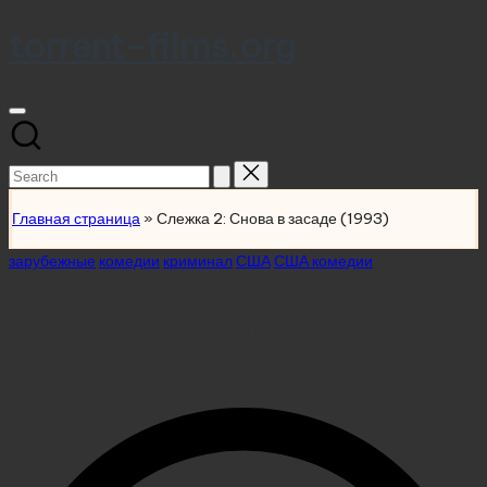
torrent-films.org
Skip
to
content
Search
for:
Главная страница
»
Слежка 2: Снова в засаде (1993)
Posted
зарубежные
комедии
криминал
США
США комедии
in
Слежка 2: Снова в засаде
(1993)