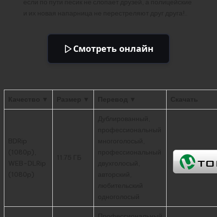
если по пути песик не слопает друзей, а полицейские
и их новая напарница не перестреляют друг друга!..
Смотреть онлайн
Качество ▼
Размер ▼
Перевод ▼
Скачать
Дублированный,
профессиональный
BDRip
многоголосый,
(1080p),
профессиональный
11.75 ГБ
WEB-DLRip
двухголосый,
(1080p)
авторский,
любительский
одноголосый
Профессиональный