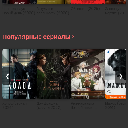
Человек-паук:
Закулисье
Обсессия (2025)
Зловещие
Новый день (2026)
реальности (2026)
мертвецы: Пе
(2026)
Популярные сериалы
❮
❯
Холод (сериал
Дом Дракона
Реинкарнация
Мажор (сери
2026)
(сериал 2022)
безработного:
2014)
История о
приключениях в
другом мире (сериал
2021)