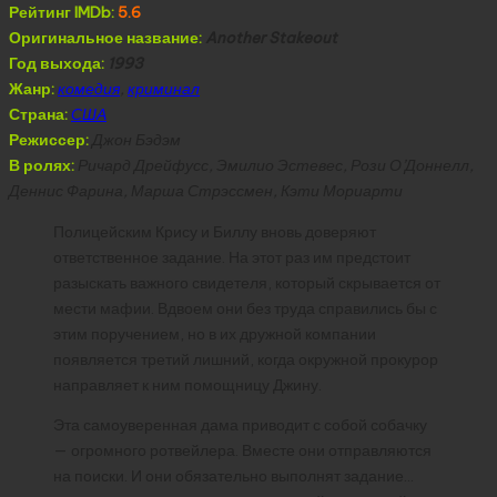
Рейтинг IMDb:
5.6
Оригинальное название:
Another Stakeout
Год выхода:
1993
Жанр:
комедия
,
криминал
Страна:
США
Режиссер:
Джон Бэдэм
В ролях:
Ричард Дрейфусс, Эмилио Эстевес, Рози О’Доннелл,
Деннис Фарина, Марша Стрэссмен, Кэти Мориарти
Полицейским Крису и Биллу вновь доверяют
ответственное задание. На этот раз им предстоит
разыскать важного свидетеля, который скрывается от
мести мафии. Вдвоем они без труда справились бы с
этим поручением, но в их дружной компании
появляется третий лишний, когда окружной прокурор
направляет к ним помощницу Джину.
Эта самоуверенная дама приводит с собой собачку
— огромного ротвейлера. Вместе они отправляются
на поиски. И они обязательно выполнят задание…