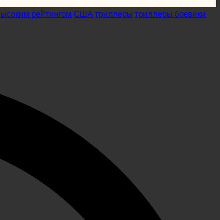
высоким рейтингом
США
триллеры
триллеры боевики