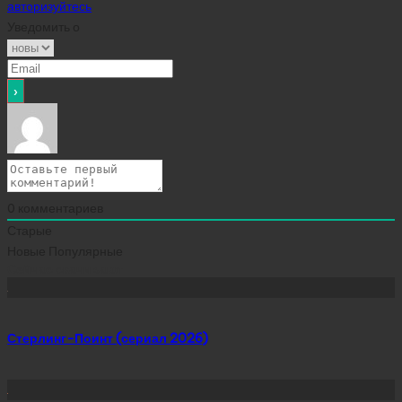
авторизуйтесь
Уведомить о
0
комментариев
Старые
Новые
Популярные
Сейчас скачивают
Стерлинг-Поинт (сериал 2026)