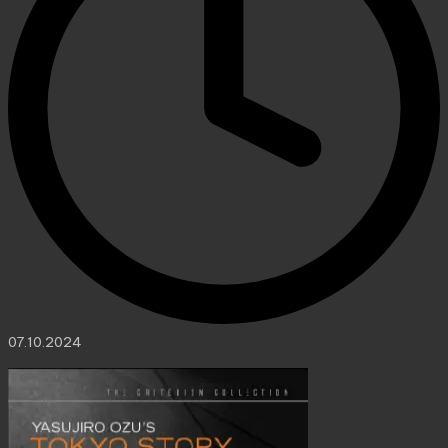
07.10.2024