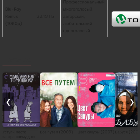
Профессиональный
Blu-Ray
многоголосый,
Remux
32.13 ГБ
авторский,
(1080p)
любительский
одноголосый
Похожее
❮
❯
Уступи место
Всё путём (2009)
Цвет сакуры (2007)
Бабуся (200
завтрашнему дню