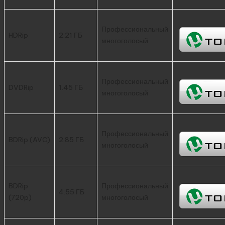
Профессиональный
HDRip
2.21 ГБ
многоголосый
Профессиональный
DVDRip
1.45 ГБ
многоголосый
Профессиональный
BDRip (AVC)
2.85 ГБ
многоголосый
BDRip
Профессиональный
4.55 ГБ
(720p)
многоголосый