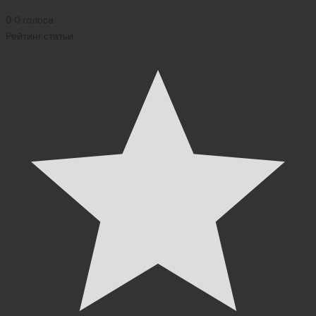
0
0
голоса
Рейтинг статьи