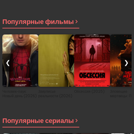
(1937)
Популярные фильмы
❮
❯
Человек-паук:
Закулисье
Обсессия (2025)
Зловещие
Новый день (2026)
реальности (2026)
мертвецы: Пе
(2026)
Популярные сериалы