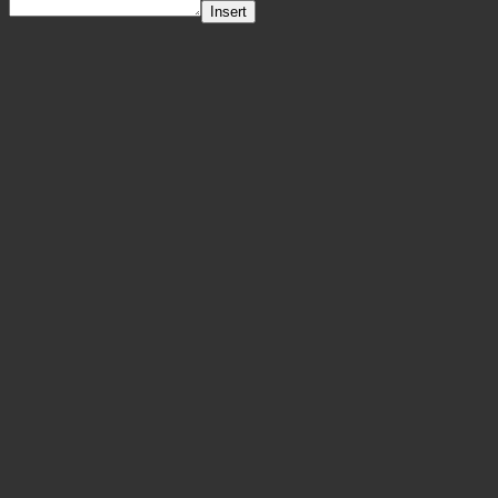
Insert