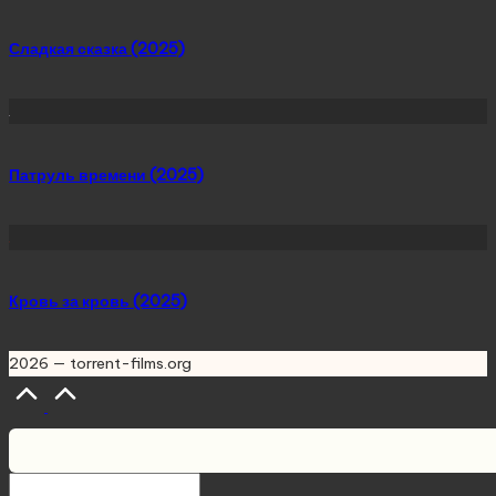
Сладкая сказка (2025)
Патруль времени (2025)
Кровь за кровь (2025)
2026 — torrent-films.org
Scroll
to
Top