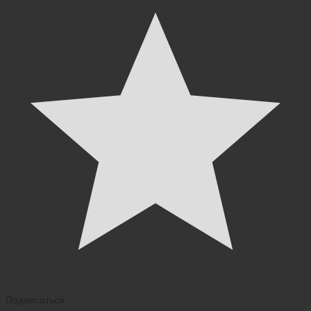
Подписаться