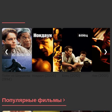
Похожее
❮
❯
Побег из Шоушенка
Нокдаун (2005)
Боец (2010)
Али (2001)
(1994)
Популярные фильмы