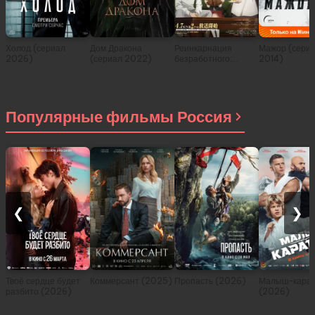
Холод (сериал
Дом Дракона
Реинкарнация
Мажор (сери
2026)
(сериал 2022)
безработного:
2014)
История о
приключениях в
другом мире (сериал
2021)
Популярные фильмы Россия
❮
❯
Твоё сердце будет
Коммерсант (2025)
Пропасть (2026)
Малыш-карат
разбито (2026)
(2026)