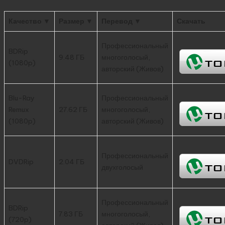
Качество ▼
Размер ▼
Перевод ▼
Скачать
Профессиональный
BDRip
9.48 ГБ
многоголосый,
(1080p)
авторский (Живов)
Blu-Ray
Профессиональный
Remux
27.62 ГБ
многоголосый,
(1080p)
авторский (Живов)
Профессиональный
DVDRip
2.04 ГБ
двухголосый
Профессиональный
BDRip
7.83 ГБ
многоголосый,
(720p)