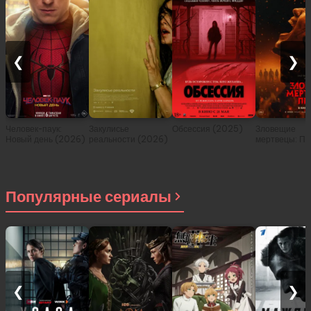
❮
❯
Человек-паук:
Закулисье
Обсессия (2025)
Зловещие
Новый день (2026)
реальности (2026)
мертвецы: Пе
(2026)
Популярные сериалы
❮
❯