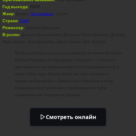
Год выхода:
1999
Жанр:
драма,
биография
, спорт
Страна:
США
Режиссер:
Норман Джуисон
В ролях:
Дензел Вашингтон, Виселос Реон Шеннон, Дебора
Кара Ангер, Лив Шрайбер, Джон Ханна, Дэн Хедайя
Фильм основан на реальных фактах из жизни боксера
Рубина Картера по прозвищу «Ураган» — главного
претендента на чемпионский титул в среднем весе в
июне 1966 года. После убийства трех человек в
одном из баров Нью-Джерси его обвинили в этом
страшном преступлении и приговорили к трем
пожизненным тюремным срокам.
Смотреть онлайн