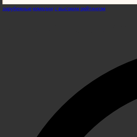
Posted
зарубежные
комедии
с высоким рейтингом
in
Вечерний прикид (199