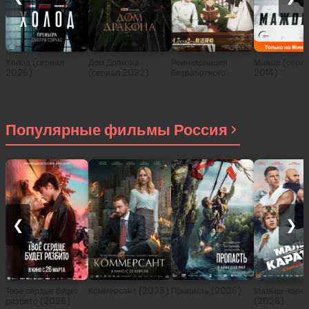
Холод (сериал
Дом Дракона
Реинкарнация
Мажор (сери
2026)
(сериал 2022)
безработного:
2014)
История о
приключениях в
другом мире (сериал
2021)
Популярные фильмы Россия
❮
❯
Твоё сердце будет
Коммерсант (2025)
Пропасть (2026)
Малыш-карат
разбито (2026)
(2026)