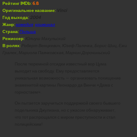
Рейтинг IMDb:
6.8
Оригинальное название:
Vinci
Год выхода:
2004
Жанр:
комедия
,
криминал
Страна:
Польша
Режиссер:
Юлиуш Махульский
В ролях:
Роберт Венцкевич, Юзеф Палечка, Борис Шиц, Ежи
Гралек, Мариола Паячковская, Марчин Дорочиньский
После тюремной отсидки известный вор Цума
выходит на свободу. Ему предоставляется
уникальная возможность — организовать похищение
знаменитой картины Леонардо да Винчи «Дама с
горностаем».
Он пытается заручиться поддержкой своего бывшего
подельника Джулиана, но с ужасом обнаруживает,
что тот распрощался с миром преступности и стал
полицейским!