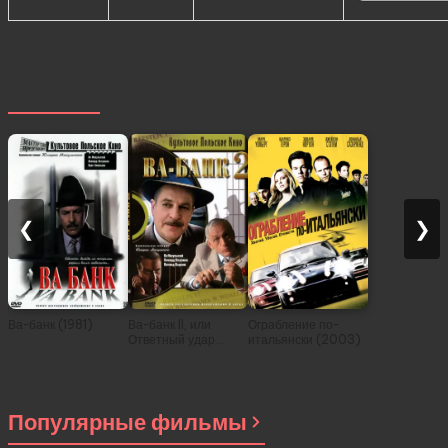
Похожее
❮
❯
Ва-банк (1981)
Ва-банк II, или
Ограбление по-
Ответный удар
итальянски (2003)
(1984)
Популярные фильмы