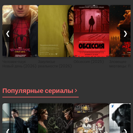
❮
❯
Человек-паук:
Закулисье
Обсессия (2025)
Зловещие
Новый день (2026)
реальности (2026)
мертвецы: Пе
(2026)
Популярные сериалы
❮
❯