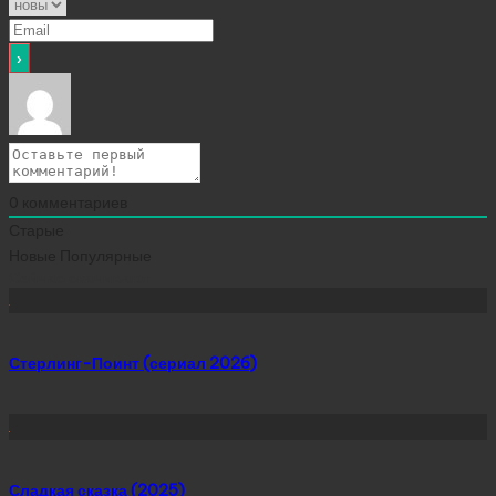
0
комментариев
Старые
Новые
Популярные
Сейчас скачивают
Стерлинг-Поинт (сериал 2026)
Сладкая сказка (2025)