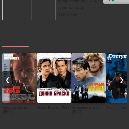
профессиональный
одноголосый,
авторский
Похожее
❮
❯
Невозмутимый
Донни Браско (1997)
На гребне волны
Отступники 
(1991)
(1991)