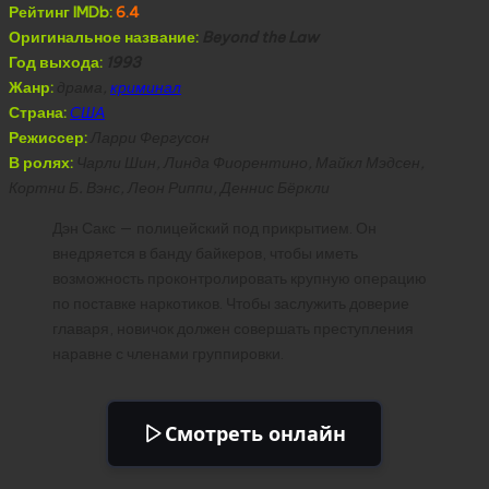
Рейтинг IMDb:
6.4
Оригинальное название:
Beyond the Law
Год выхода:
1993
Жанр:
драма,
криминал
Страна:
США
Режиссер:
Ларри Фергусон
В ролях:
Чарли Шин, Линда Фиорентино, Майкл Мэдсен,
Кортни Б. Вэнс, Леон Риппи, Деннис Бёркли
Дэн Сакс — полицейский под прикрытием. Он
внедряется в банду байкеров, чтобы иметь
возможность проконтролировать крупную операцию
по поставке наркотиков. Чтобы заслужить доверие
главаря, новичок должен совершать преступления
наравне с членами группировки.
Смотреть онлайн