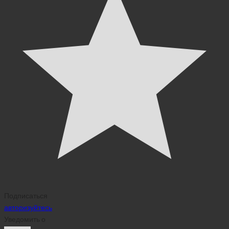
Подписаться
авторизуйтесь
Уведомить о