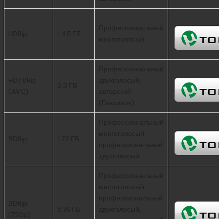
Профессиональный
HDRip
1.45 ГБ
многоголосый
Профессиональный
HDTVRip
двухголосый,
2.3 ГБ
(AVC)
авторский
(Гаврилов)
Профессиональный
многоголосый,
BDRip
1.72 ГБ
профессиональный
двухголосый
Профессиональный
многоголосый,
профессиональный
BDRip
5.76 ГБ
двухголосый,
(720p)