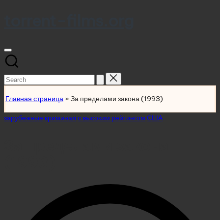
torrent-films.org
Skip
to
content
Search
for:
Главная страница
»
За пределами закона (1993)
Posted
зарубежные
криминал
с высоким рейтингом
США
in
За пределами закона
(1993)