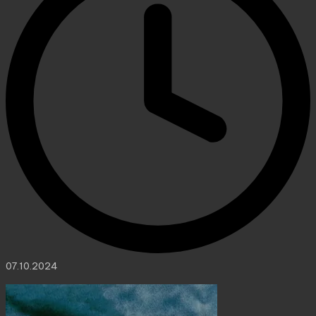
07.10.2024