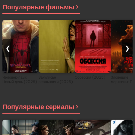
Популярные фильмы
❮
❯
Человек-паук:
Закулисье
Обсессия (2025)
Зловещие
Новый день (2026)
реальности (2026)
мертвецы: Пе
(2026)
Популярные сериалы