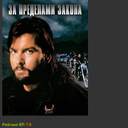
Рейтинг KP:
7.6