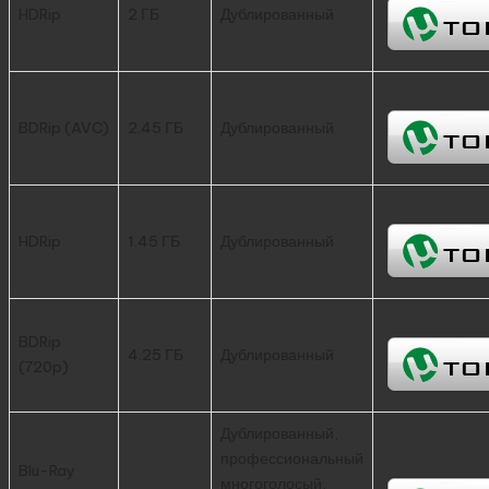
HDRip
2 ГБ
Дублированный
BDRip (AVC)
2.45 ГБ
Дублированный
HDRip
1.45 ГБ
Дублированный
BDRip
4.25 ГБ
Дублированный
(720p)
Дублированный,
профессиональный
Blu-Ray
многоголосый,