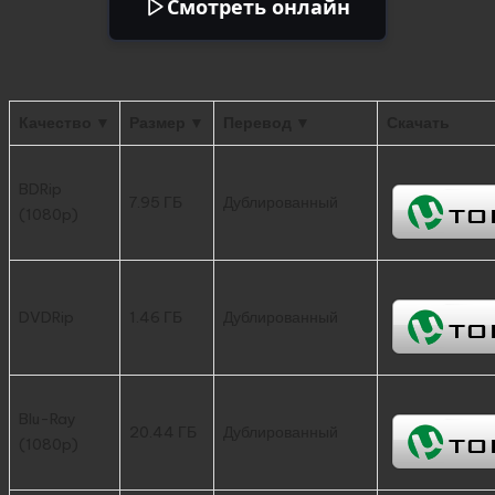
Смотреть онлайн
Качество ▼
Размер ▼
Перевод ▼
Скачать
BDRip
7.95 ГБ
Дублированный
(1080p)
DVDRip
1.46 ГБ
Дублированный
Blu-Ray
20.44 ГБ
Дублированный
(1080p)