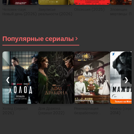
Человек-паук:
Закулисье
Обсессия (2025)
Зловещие
Новый день (2026)
реальности (2026)
мертвецы: Пе
(2026)
Популярные сериалы
❮
❯
Холод (сериал
Дом Дракона
Реинкарнация
Мажор (сери
2026)
(сериал 2022)
безработного:
2014)
История о
приключениях в
другом мире (сериал
2021)