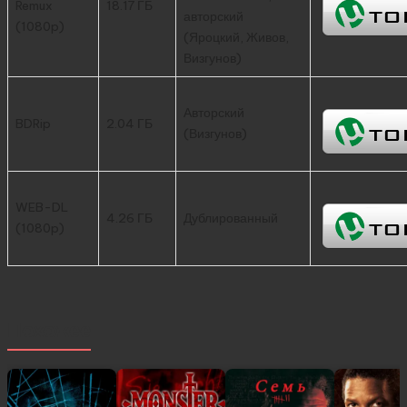
Remux
18.17 ГБ
авторский
(1080p)
(Яроцкий, Живов,
Визгунов)
Авторский
BDRip
2.04 ГБ
(Визгунов)
WEB-DL
4.26 ГБ
Дублированный
(1080p)
Похожее