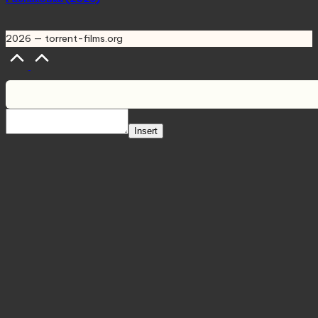
2026 — torrent-films.org
Scroll
to
Top
Insert