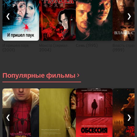
❮
❯
И пришел паук
Монстр (сериал
Семь (1995)
Власть страх
(2001)
2004)
(1999)
Популярные фильмы
❮
❯