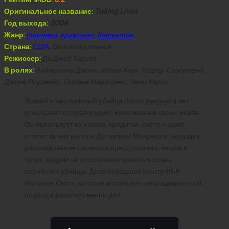
Оригинальное название:
Taking Lives
Год выхода:
2004
Жанр:
триллер
,
криминал
,
детектив
Страна:
США
, Великобритания
Режиссер:
Ди Джей Карузо
В ролях:
Анджелина Джоли, Итан Хоук, Кифер Сазерленд,
Джина Роулендс, Оливье Мартинес, Чеки Карио
Ловкий и неуловимый убийца около двадцати лет
ускользает от правосудия, живя жизнью своих жертв.
Он использует их имена, кредитки, счета и даже
платит за них налоги. Детективы Монреаля, ведущие
расследование сложного преступления, зашли в
тупик, будучи не в состоянии понять мотивы
серийного убийцы. Дело передают агенту ФБР
Иллиане Скотт, которая использует нетрадиционный
подход в расследовании дел.