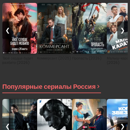
❮
❯
Твоё сердце будет
Коммерсант (2025)
Пропасть (2026)
Малыш-карат
разбито (2026)
(2026)
Популярные сериалы Россия
❮
❯