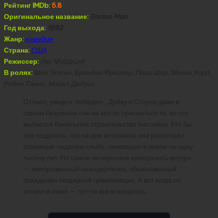
Рейтинг IMDb:
5.8
Оригинальное название:
Encino Man
Год выхода:
1992
Жанр:
комедия
Страна:
США
Режиссер:
Лес Мэйфилд
В ролях:
Шон Эстин, Брендан Фрейзер, Поли Шор, Меган Уорд,
Робин Танни, Майкл ДеЛуис
Оттаял, увидел, победил… Дэйву и Стоуни даже в
самом безумном сне не могло присниться то, во что
выльется банальное строительство бассейна. Кто бы
мог подумать, что на дне котлована они раскопают
огромную ледяную глыбу, лежавшую в земле не одну
тысячу лет. Но самое интересное находилось внутри
— замороженный неандерталец: обыкновенный
гражданин пещерной цивилизации. А вот когда он
оттаял и ожил — тут-то все и началось.