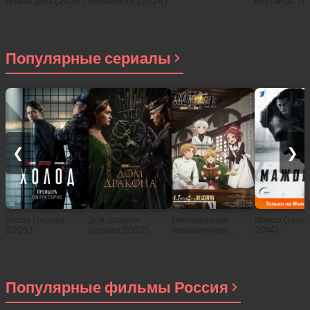
Новый день (2026)
реальности (2026)
мертвецы: Пе
(2026)
Популярные сериалы
❮
❯
Холод (сериал
Дом Дракона
Реинкарнация
Мажор (сери
2026)
(сериал 2022)
безработного:
2014)
История о
приключениях в
другом мире (сериал
2021)
Популярные фильмы Россия