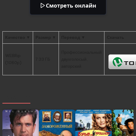
Смотреть онлайн
Качество ▼
Размер ▼
Перевод ▼
Скачать
Профессиональный
WEBRip
7.33 ГБ
двухголосый,
(1080p)
авторский
Похожее