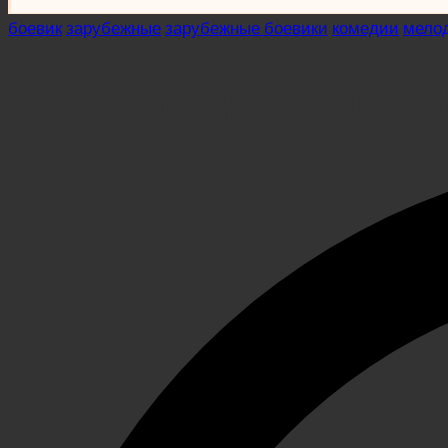
Posted
боевик
зарубежные
зарубежные боевики
комедии
мело
in
Золотой лед 3: В пого