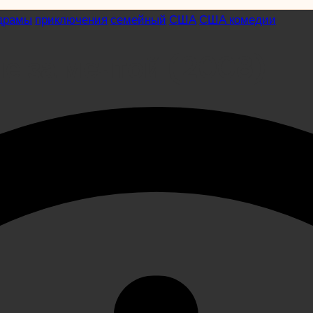
драмы
приключения
семейный
США
США комедии
не за мечтой (2008)