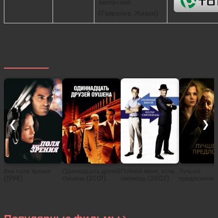
авторский
(Гаврилов, Живов)
Похожее
❮
❯
Вне поля зрения
Одиннадцать друзей
Поймай меня, если
Лучшее
(1998)
Оушена (2001)
сможешь (2002)
предложение
(2012)