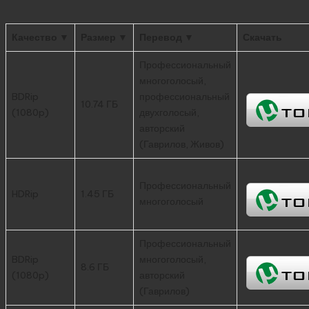
Качество ▼
Размер ▼
Перевод ▼
Скачать
Профессиональный
многоголосый,
BDRip
профессиональный
10.74 ГБ
(1080p)
двухголосый,
авторский
(Гаврилов, Живов)
Профессиональный
HDRip
1.45 ГБ
многоголосый
Профессиональный
BDRip
многоголосый,
8.6 ГБ
(1080p)
авторский
(Гаврилов)