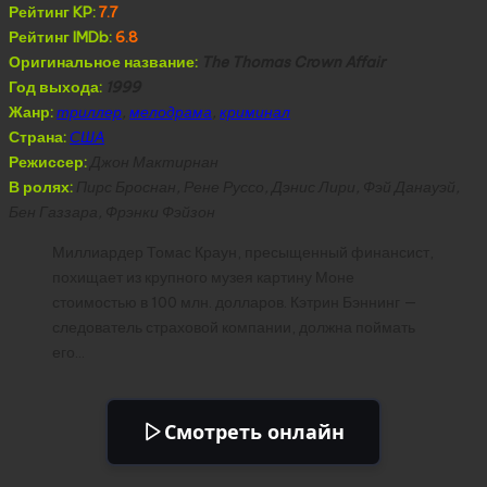
Рейтинг KP:
7.7
Рейтинг IMDb:
6.8
Оригинальное название:
The Thomas Crown Affair
Год выхода:
1999
Жанр:
триллер
,
мелодрама
,
криминал
Страна:
США
Режиссер:
Джон Мактирнан
В ролях:
Пирс Броснан, Рене Руссо, Дэнис Лири, Фэй Данауэй,
Бен Газзара, Фрэнки Фэйзон
Миллиардер Томас Краун, пресыщенный финансист,
похищает из крупного музея картину Моне
стоимостью в 100 млн. долларов. Кэтрин Бэннинг —
следователь страховой компании, должна поймать
его…
Смотреть онлайн