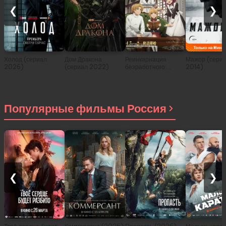
❮
❯
Холод (сериал
Дом Дракона
Реинкарнация
Мажор (сери
2026)
(сериал 2022)
безработного:
2014)
История о
приключениях в
другом мире (сериал
2021)
Популярные фильмы Россия
❮
❯