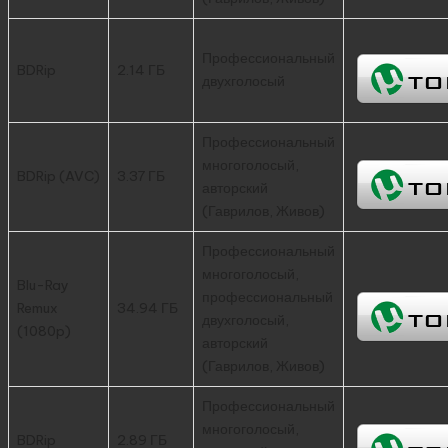
Профессиональный
BDRip
2.14 ГБ
двухголосый
Профессиональный
многоголосый,
BDRip (AVC)
3.37 ГБ
авторский
(Гаврилов, Живов)
Профессиональный
многоголосый,
Blu-Ray
профессиональный
Remux
34.94 ГБ
двухголосый,
(1080p)
авторский
(Гаврилов, Живов)
Профессиональный
многоголосый,
BDRip
2.89 ГБ