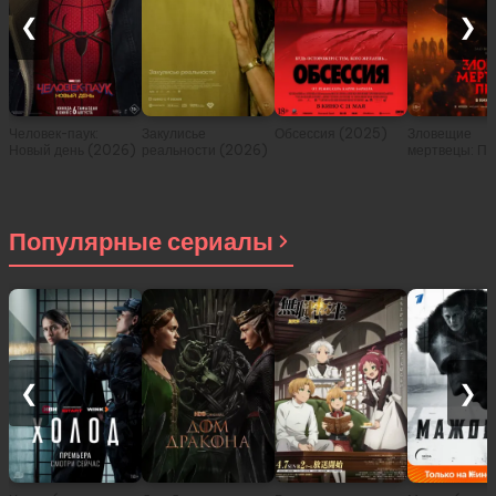
❮
❯
Человек-паук:
Закулисье
Обсессия (2025)
Зловещие
Новый день (2026)
реальности (2026)
мертвецы: Пе
(2026)
Популярные сериалы
❮
❯