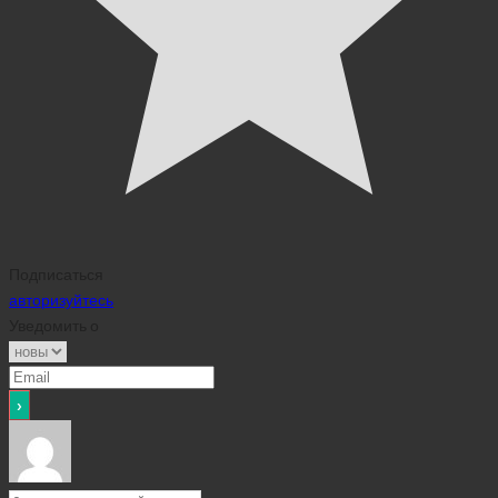
Подписаться
авторизуйтесь
Уведомить о