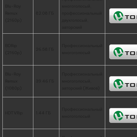
Blu-Ray
многоголосый,
Remux
82.08 ГБ
профессиональный
(2160p)
двухголосый,
авторский
BDRip
Профессиональный
26.58 ГБ
(2160p)
многоголосый
Blu-Ray
Профессиональный
Remux
39.46 ГБ
многоголосый,
(1080p)
авторский (Живов)
Профессиональный
HDTVRip
1.44 ГБ
многоголосый