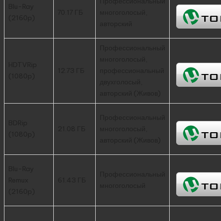
Профессиональный
Blu-Ray
70.17 ГБ
многоголосый,
(2160p)
авторский
Профессиональный
многоголосый,
HDTVRip
12.73 ГБ
профессиональный
(1080p)
двухголосый,
авторский (Живов)
Профессиональный
BDRip
21.08 ГБ
многоголосый,
(1080p)
авторский (Живов)
Blu-Ray
Профессиональный
Remux
61.43 ГБ
многоголосый
(2160p)