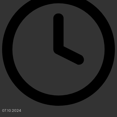
07.10.2024