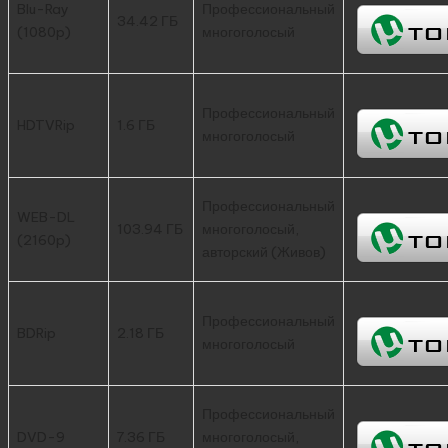
Blu-Ray
Профессиональный
34.42 ГБ
(1080p)
многоголосый
Профессиональный
HDTVRip
1.6 ГБ
многоголосый
Профессиональный
WEB-DL
103.94 ГБ
многоголосый,
(2160p)
авторский (Живов)
Профессиональный
BDRip
2.18 ГБ
многоголосый
Профессиональный
DVD-9
7.36 ГБ
многоголосый,