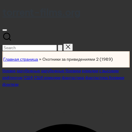
torrent-films.org
Skip
to
content
Search
for:
Главная страница
»
Охотники за привидениями 2 (1989)
Posted
боевик
зарубежные
зарубежные боевики
комедии
с высоким
in
рейтингом
США
США комедии
фантастика
фантастика боевики
фэнтези
Охотники за
привидениями 2 (1989)