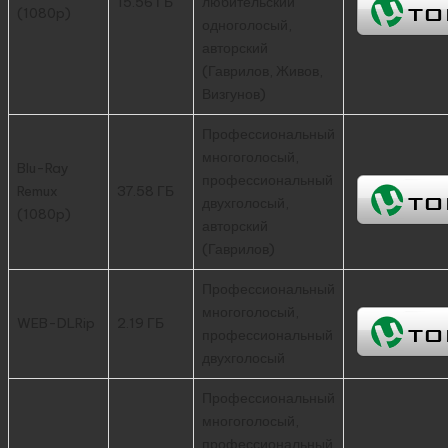
15.56 ГБ
любительский
(1080p)
одноголосый,
авторский
(Гаврилов, Живов,
Визгунов)
Профессиональный
многоголосый,
Blu-Ray
профессиональный
Remux
37.58 ГБ
двухголосый,
(1080p)
авторский
(Гаврилов)
Профессиональный
многоголосый,
WEB-DLRip
2.19 ГБ
профессиональный
двухголосый
Профессиональный
многоголосый,
профессиональный