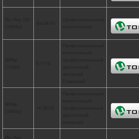
Blu-Ray CEE
Профессиональный
46.08 ГБ
(1080p)
многоголосый
Профессиональный
многоголосый,
BDRip
профессиональный
8.71 ГБ
(720p)
двухголосый,
авторский
(Гаврилов)
Профессиональный
многоголосый,
BDRip
14.26 ГБ
профессиональный
(1080p)
двухголосый,
авторский
Blu-Ray