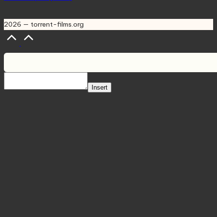
2026 — torrent-films.org
Scroll
to
Top
Insert