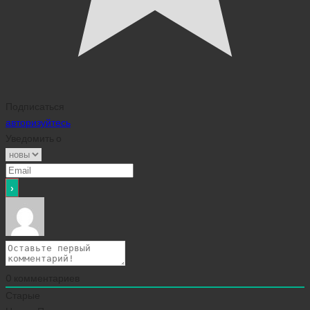
Подписаться
авторизуйтесь
Уведомить о
0
комментариев
Старые