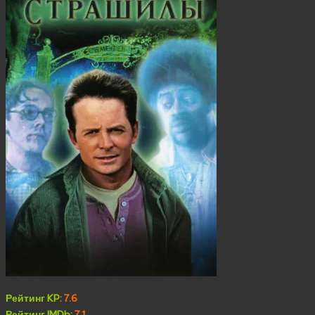
Рейтинг KP:
7.6
Рейтинг IMDb:
7.1