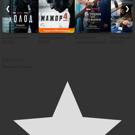
❮
❯
Холод (сериал
Мажор (сериал
История его
Коп-звезда (
2026)
2014)
служанки (сериал
2026)
2026)
0
0
голоса
Рейтинг статьи