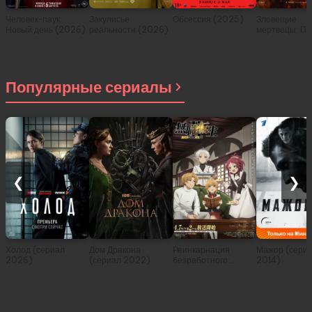
Человек-паук:
Закулисье
Обсессия (2025)
Зловещие
Новый день (2026)
реальности (2026)
мертвецы: Пе
(2026)
Популярные сериалы
❮
❯
Холод (сериал
Дом Дракона
Реинкарнация
Мажор (сери
2026)
(сериал 2022)
безработного:
2014)
История о
приключениях в
другом мире (сериал
2021)