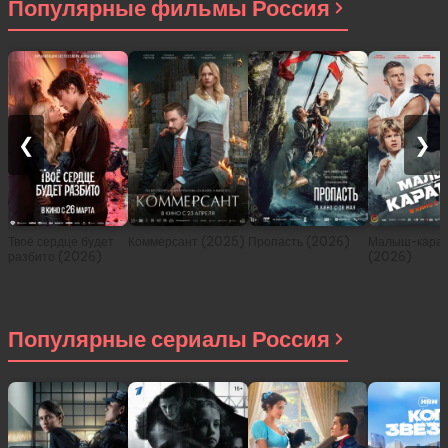
Популярные фильмы Россия
❮
❯
Твоё сердце будет
Коммерсант (2025)
Пропасть (2026)
Малыш-карат
разбито (2026)
(2026)
Популярные сериалы Россия