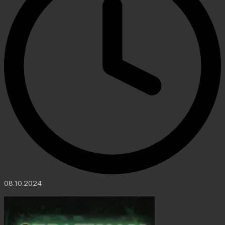
08.10.2024