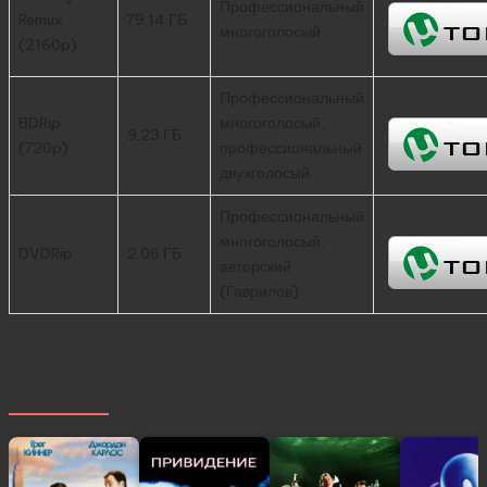
Профессиональный
Remux
79.14 ГБ
многоголосый
(2160p)
Профессиональный
BDRip
многоголосый,
9.23 ГБ
(720p)
профессиональный
двухголосый
Профессиональный
многоголосый,
DVDRip
2.06 ГБ
авторский
(Гаврилов)
Похожее