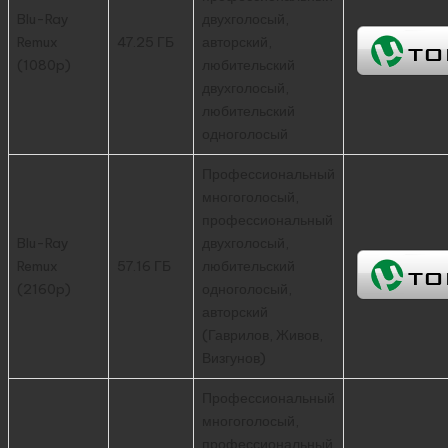
Blu-Ray
двухголосый,
Remux
47.25 ГБ
авторский,
(1080p)
любительский
двухголосый,
любительский
одноголосый
Профессиональный
многоголосый,
профессиональный
Blu-Ray
двухголосый,
Remux
57.16 ГБ
любительский
(2160p)
одноголосый,
авторский
(Гаврилов, Живов,
Визгунов)
Профессиональный
многоголосый,
профессиональный