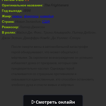
Оригинальное название:
The Frighteners
Год выхода:
1996
Жанр:
ужасы
,
фэнтези
,
комедия
Страна:
Новая Зеландия,
США
Режиссер:
Питер Джексон
В ролях:
Майкл Дж. Фокс, Трини Альварадо, Питер Добсон,
Джон Эстин, Джеффри Комбс, Ди Уоллес-Стоун
После смерти жены в автомобильной катастрофе
герой обнаруживает, что может общаться с
мёртвыми. За скромное вознаграждение он успешно
избавляет дома от призраков, которых сам
предварительно наслал. Однажды герой
сталкивается со страшным противником и
оказывается единственным, кто способен остановить
злобного духа и спасти живых и мёртвых.
Смотреть онлайн