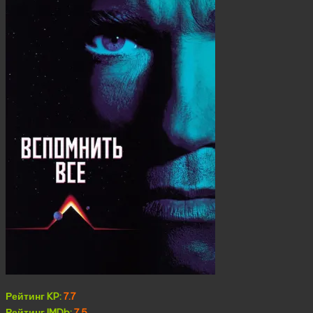
Рейтинг KP:
7.7
Рейтинг IMDb:
7.5