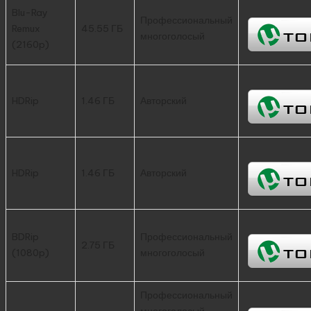
Blu-Ray
Профессиональный
Remux
45.55 ГБ
многоголосый
(2160p)
HDRip
1.46 ГБ
Авторский
HDRip
1.46 ГБ
Авторский
BDRip
Профессиональный
2.75 ГБ
(1080p)
многоголосый
Профессиональный
многоголосый,