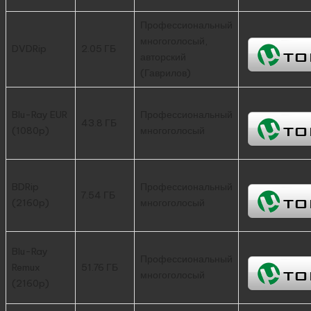
Профессиональный
многоголосый,
DVDRip
2.05 ГБ
авторский
(Гаврилов)
Blu-Ray EUR
Профессиональный
43.8 ГБ
(1080p)
многоголосый
BDRip
Профессиональный
7.54 ГБ
(2160p)
многоголосый
Blu-Ray
Профессиональный
Remux
51.76 ГБ
многоголосый
(2160p)