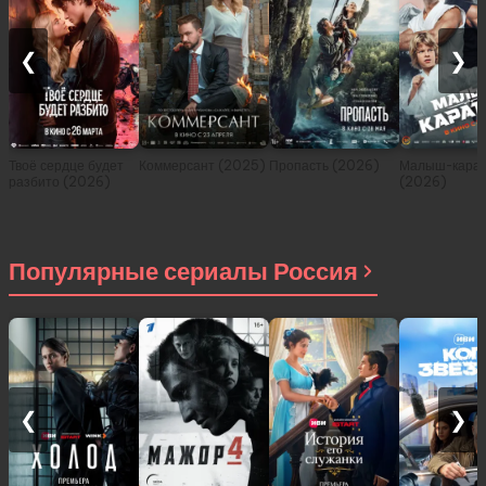
❮
❯
Твоё сердце будет
Коммерсант (2025)
Пропасть (2026)
Малыш-карат
разбито (2026)
(2026)
Популярные сериалы Россия
❮
❯