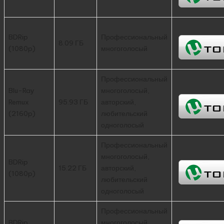
BDRip
Профессиональный
8.09 ГБ
(1080p)
многоголосый
Профессиональный
Blu-Ray
многоголосый,
Remux
95.93 ГБ
авторский,
(2160p)
любительский
одноголосый
Профессиональный
многоголосый,
BDRip
15.22 ГБ
авторский,
(1080p)
любительский
одноголосый
Профессиональный
BDRip
многоголосый,