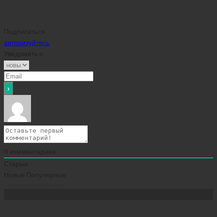
Подписаться
авторизуйтесь
Уведомить о
0
комментариев
Старые
Новые
Популярные
Сейчас скачивают