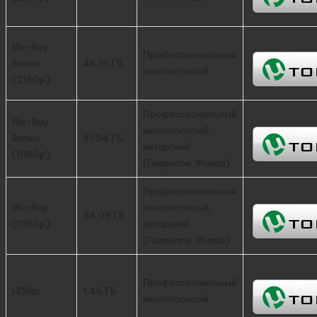
Blu-Ray
Профессиональный
Remux
46.18 ГБ
многоголосый
(2160p)
Профессиональный
Blu-Ray
многоголосый,
Remux
51.94 ГБ
авторский
(1080p)
(Гаврилов, Живов)
Профессиональный
Blu-Ray
многоголосый,
34.09 ГБ
(1080p)
авторский
(Гаврилов, Живов)
Профессиональный
HDRip
1.46 ГБ
многоголосый